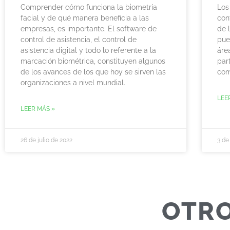
Comprender cómo funciona la biometría
Los
facial y de qué manera beneficia a las
con
empresas, es importante. El software de
de 
control de asistencia, el control de
pue
asistencia digital y todo lo referente a la
áre
marcación biométrica, constituyen algunos
par
de los avances de los que hoy se sirven las
com
organizaciones a nivel mundial.
LEE
LEER MÁS »
26 de julio de 2022
3 de
OTRO