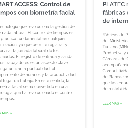
ART ACCESS: Control de
PLATEC 
empos con biometría facial
fábricas 
de inter
tecnología que revoluciona la gestión de
jornada laboral. El control de tiempos es
Fábricas de 
 práctica fundamental en cualquier
del Ministeri
anización, ya que permite registrar y
Turismo (MIN
ervisar la jornada laboral de los
Productiva y
leados. El registro de entrada y salida
Cámaras de C
los trabajadores es un aspecto clave
acompañamien
a garantizar la puntualidad, el
Competitivid
plimiento de horarios y la productividad
de Planeació
el lugar de trabajo. En este sentido, la
que las empr
metría facial se ha convertido en una
de rentabilid
nología que ha revolucionado el control
tiempos.
LEER MÁS »
R MÁS »