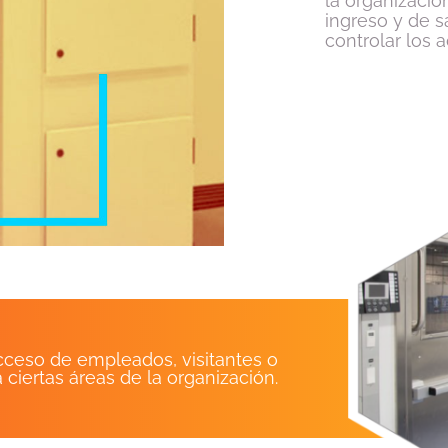
la organizaci
ingreso y de s
controlar los 
acceso de empleados, visitantes o
a ciertas áreas de la organización.