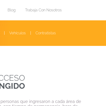
Blog
Trabaja Con Nosotros
Vehículos
Contratistas
ACCESO
INGIDO
as personas que ingresaron a cada área de