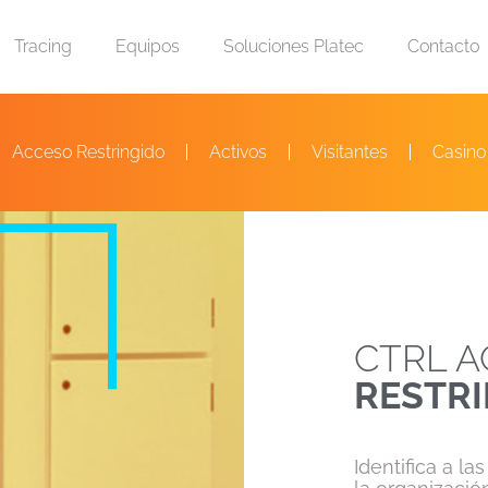
Tracing
Equipos
Soluciones Platec
Contacto
Acceso Restringido
Activos
Visitantes
Casino
CTRL 
RESTR
Identifica a l