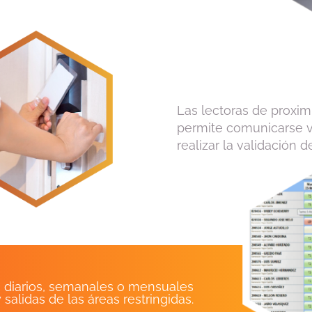
Las lectoras de proxim
permite comunicarse ví
realizar la validación 
 diarios, semanales o mensuales
 salidas de las áreas restringidas.