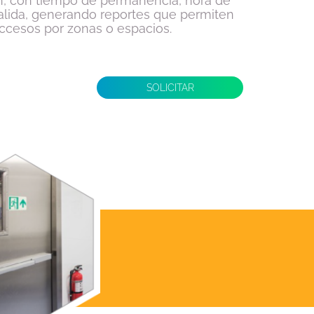
ón, con tiempo de permanencia, hora de
alida, generando reportes que permiten
accesos por zonas o espacios.
SOLICITAR