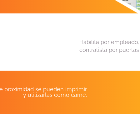
Habilita por empleado, 
contratista por puerta
de proximidad se pueden imprimir
y utilizarlas como carné.