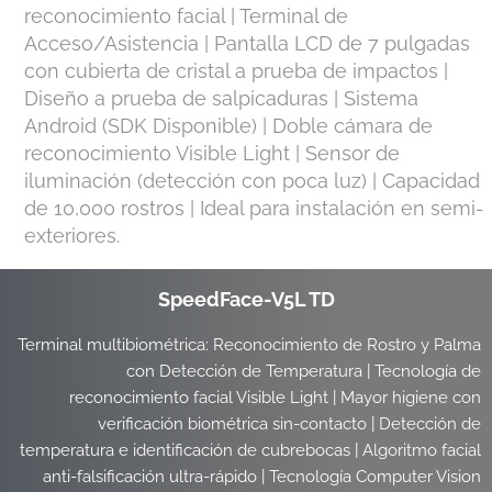
reconocimiento facial | Terminal de
Acceso/Asistencia | Pantalla LCD de 7 pulgadas
con cubierta de cristal a prueba de impactos |
Diseño a prueba de salpicaduras | Sistema
Android (SDK Disponible) | Doble cámara de
reconocimiento Visible Light | Sensor de
iluminación (detección con poca luz) | Capacidad
de 10,000 rostros | Ideal para instalación en semi-
exteriores.
SpeedFace-V5L TD
Terminal multibiométrica: Reconocimiento de Rostro y Palma
con Detección de Temperatura | Tecnología de
reconocimiento facial Visible Light | Mayor higiene con
verificación biométrica sin-contacto | Detección de
temperatura e identificación de cubrebocas | Algoritmo facial
anti-falsificación ultra-rápido | Tecnología Computer Vision