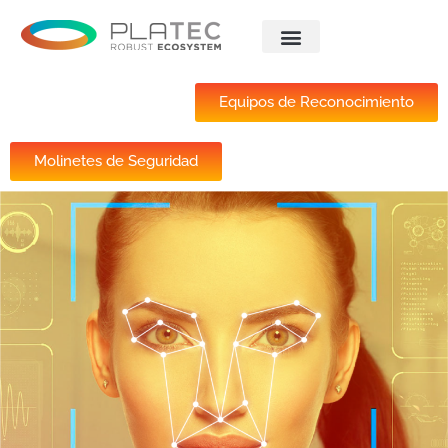
Saltar
Smart Access
Soluciones Platec
Trabaja Con Nosotros
al
contenido
Equipos de Reconocimiento
Molinetes de Seguridad