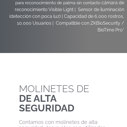
cámara de
para reconocimiento de palma sin contacto
reconocimiento Visible Light |
Sensor de iluminación
(detección con poca luz) |
Capacidad de 6,000 rostros,
10,000 Usuarios |
Compatible con ZKBioSecurity /
BioTime Pro*
MOLINETES DE
DE ALTA
SEGURIDAD
Contamos con molinetes de alta