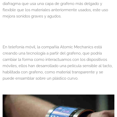
diafragma que usa una capa de grafeno más delgado y
flexible que los materiales anteriormente usados, este uso
mejora sonidos graves y agudos.
En telefonía móvil, la compañía Atomic Mechanics está
creando una tecnología a partir del grafeno, que podría
cambiar la forma como interactuamos con los dispositivos
móviles, ellos han desarrollado una película sensible al tacto,
habilitada con grafeno, como material transparente y se
puede ensamblar sobre un plástico curvo.