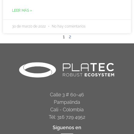
LEER MÁS »
30 de marzo de 2022
No hay comentarios
1
2
Calle 3 # 60-46
Pampalinda
Cali - Colombia
Tél: 316 729 4952
Síguenos en