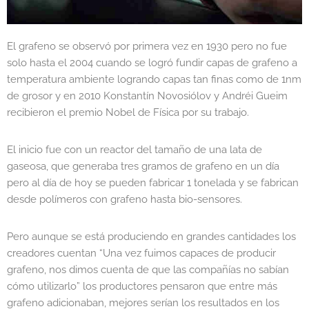
El grafeno se observó por primera vez en 1930 pero no fue
solo hasta el 2004 cuando se logró fundir capas de grafeno a
temperatura ambiente logrando capas tan finas como de 1nm
de grosor y en 2010 Konstantín Novosiólov y Andréi Gueim
recibieron el premio Nobel de Física por su trabajo.
El inicio fue con un reactor del tamaño de una lata de
gaseosa, que generaba tres gramos de grafeno en un día
pero al día de hoy se pueden fabricar 1 tonelada y se fabrican
desde polímeros con grafeno hasta bio-sensores.
Pero aunque se está produciendo en grandes cantidades los
creadores cuentan “Una vez fuimos capaces de producir
grafeno, nos dimos cuenta de que las compañías no sabían
cómo utilizarlo” los productores pensaron que entre más
grafeno adicionaban, mejores serían los resultados en los