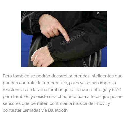
Pero también se podrán desarrollar prendas inteligentes que
puedan controlar la temperatura, pues ya se han impreso
resistencias en la zona lumbar que alcanzan entre 30 y 60°C
pero también ya existe una chaqueta para atletas que posee
sensores que permiten controlar la música del móvil y
contestar llamadas vía Bluetooth.